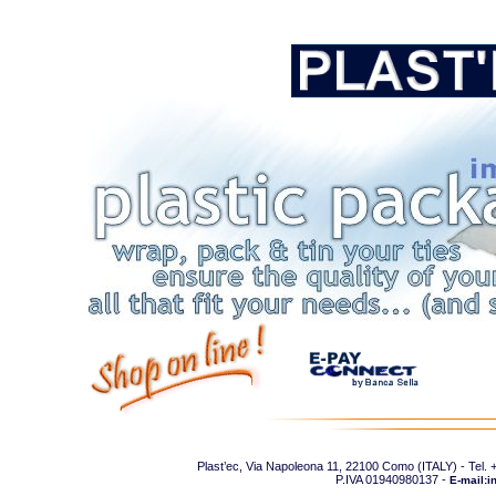
Plast’ec, Via Napoleona 11, 22100 Como (ITALY) - Tel
P.IVA 01940980137 -
E-mail:i